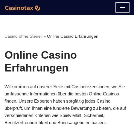
Zum
Inhalt
springen
Casino ohne Steuer
»
Online Casino Erfahrungen
Online Casino
Erfahrungen
Willkommen auf unserer Seite mit Casinorezensionen, wo Sie
umfassende Informationen über die besten Online-Casinos
finden. Unsere Experten haben sorgfältig jedes Casino
überprüft, um Ihnen eine fundierte Bewertung zu bieten, die auf
verschiedenen Kriterien wie Spielvielfalt, Sicherheit,
Benutzerfreundlichkeit und Bonusangeboten basiert.