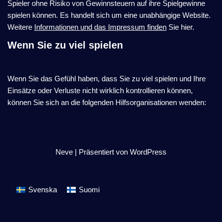
Spieler ohne Risiko von Gewinnsteuern auf ihre Spielgewinne
spielen können. Es handelt sich um eine unabhängige Website.
Weitere
Informationen und das Impressum finden
Sie hier.
Wenn Sie zu viel spielen
Wenn Sie das Gefühl haben, dass Sie zu viel spielen und Ihre
Einsätze oder Verluste nicht wirklich kontrollieren können,
können Sie sich an die folgenden Hilfsorganisationen wenden:
Neve
| Präsentiert von
WordPress
Svenska
Suomi