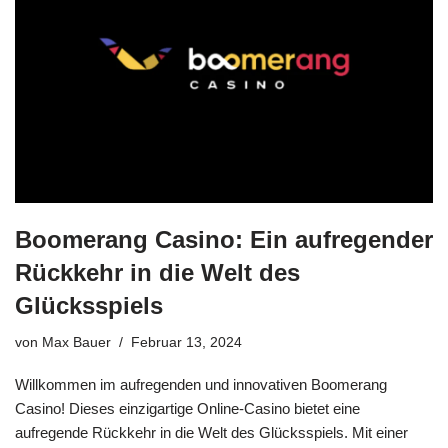
Boomerang Casino: Ein aufregender
Rückkehr in die Welt des
Glücksspiels
von
Max Bauer
Februar 13, 2024
Willkommen im aufregenden und innovativen Boomerang
Casino! Dieses einzigartige Online-Casino bietet eine
aufregende Rückkehr in die Welt des Glücksspiels. Mit einer