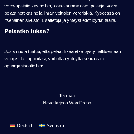
verovapaisiin kasinoihin, joissa suomalaiset pelaajat voivat
pelata nettikasinolla ilman voittojen veroriskiä. Kyseessä on
itsenäinen sivusto.
Lisätietoja ja yhteystiedot löydät täältä.
Pelaatko liikaa?
Jos sinusta tuntuu, että pelaat liikaa etkä pysty hallitsemaan
vetojasi tai tappioitasi, voit ottaa yhteyttä seuraaviin
apuorganisaatioihin:
Teeman
Neve
tarjoaa
WordPress
Deutsch
Svenska