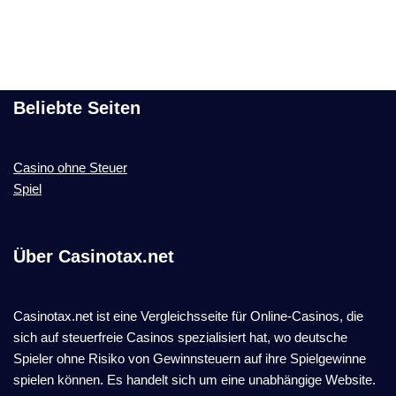
Beliebte Seiten
Casino ohne Steuer
Spiel
Über Casinotax.net
Casinotax.net ist eine Vergleichsseite für Online-Casinos, die
sich auf steuerfreie Casinos spezialisiert hat, wo deutsche
Spieler ohne Risiko von Gewinnsteuern auf ihre Spielgewinne
spielen können. Es handelt sich um eine unabhängige Website.