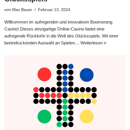
von
Max Bauer
Februar 13, 2024
Willkommen im aufregenden und innovativen Boomerang
Casino! Dieses einzigartige Online-Casino bietet eine
aufregende Rückkehr in die Welt des Glücksspiels. Mit einer
beeindruckenden Auswahl an Spielen…
Weiterlesen »