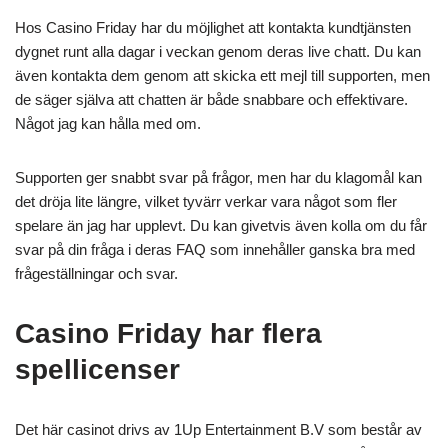
Hos Casino Friday har du möjlighet att kontakta kundtjänsten
dygnet runt alla dagar i veckan genom deras live chatt. Du kan
även kontakta dem genom att skicka ett mejl till supporten, men
de säger själva att chatten är både snabbare och effektivare.
Något jag kan hålla med om.
Supporten ger snabbt svar på frågor, men har du klagomål kan
det dröja lite längre, vilket tyvärr verkar vara något som fler
spelare än jag har upplevt. Du kan givetvis även kolla om du får
svar på din fråga i deras FAQ som innehåller ganska bra med
frågeställningar och svar.
Casino Friday har flera
spellicenser
Det här casinot drivs av 1Up Entertainment B.V som består av