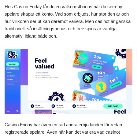
Hos Casino Friday får du en välkomstbonus när du som ny
spelare skapar ett konto. Vad som erbjuds, hur stor den är och
hur villkoren ser ut kan däremot variera. Men casinot är ganska
traditionellt så insättningsbonus och free spins är vanliga
alternativ, ibland både och.
Casino Friday har även en rad andra erbjudanden för redan
registrerade spelare. Även här kan det variera vad casinot