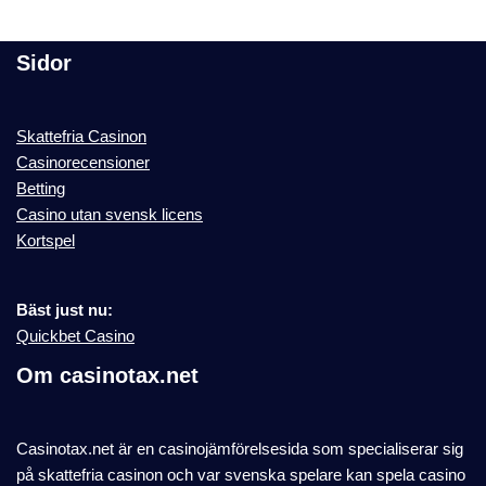
Sidor
Skattefria Casinon
Casinorecensioner
Betting
Casino utan svensk licens
Kortspel
Bäst just nu:
Quickbet Casino
Om casinotax.net
Casinotax.net är en casinojämförelsesida som specialiserar sig
på skattefria casinon och var svenska spelare kan spela casino