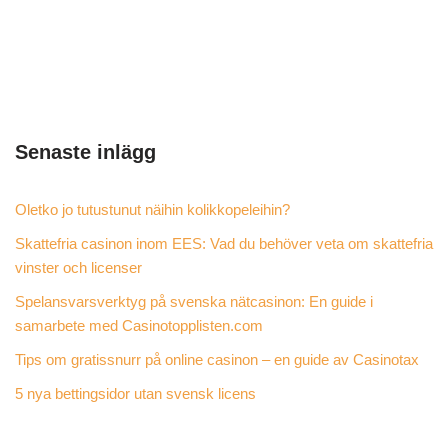
Senaste inlägg
Oletko jo tutustunut näihin kolikkopeleihin?
Skattefria casinon inom EES: Vad du behöver veta om skattefria
vinster och licenser
Spelansvarsverktyg på svenska nätcasinon: En guide i
samarbete med Casinotopplisten.com
Tips om gratissnurr på online casinon – en guide av Casinotax
5 nya bettingsidor utan svensk licens