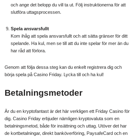
och ange det belopp du vill ta ut. Följ instruktionerna för att
slutföra uttagsprocessen.
Spela ansvarsfullt
Kom ihåg att spela ansvarsfullt och att sätta gränser för ditt
spelande. Ha kul, men se till att du inte spelar för mer än du
har råd att förlora.
Genom att följa dessa steg kan du enkelt registrera dig och
börja spela på Casino Friday. Lycka till och ha kul!
Betalningsmetoder
Är du en kryptofantast är det här verkligen ett Friday Casino för
dig. Casino Friday erbjuder nämligen kryptovaluta som en
betalningsmetod, både för insättning och uttag. Utöver det har
de kortbetalningar, direkt banköverföring, PaysafeCard och en