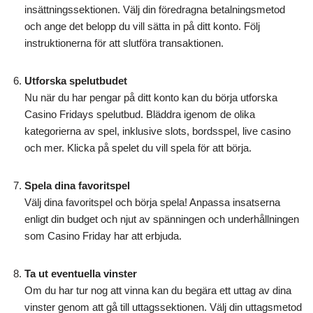
insättningssektionen. Välj din föredragna betalningsmetod
och ange det belopp du vill sätta in på ditt konto. Följ
instruktionerna för att slutföra transaktionen.
Utforska spelutbudet
Nu när du har pengar på ditt konto kan du börja utforska
Casino Fridays spelutbud. Bläddra igenom de olika
kategorierna av spel, inklusive slots, bordsspel, live casino
och mer. Klicka på spelet du vill spela för att börja.
Spela dina favoritspel
Välj dina favoritspel och börja spela! Anpassa insatserna
enligt din budget och njut av spänningen och underhållningen
som Casino Friday har att erbjuda.
Ta ut eventuella vinster
Om du har tur nog att vinna kan du begära ett uttag av dina
vinster genom att gå till uttagssektionen. Välj din uttagsmetod