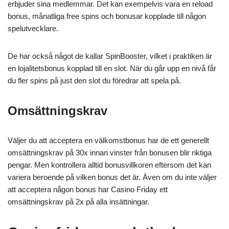
erbjuder sina medlemmar. Det kan exempelvis vara en reload
bonus, månatliga free spins och bonusar kopplade till någon
spelutvecklare.
De har också något de kallar SpinBooster, vilket i praktiken är
en lojalitetsbonus kopplad till en slot. När du går upp en nivå får
du fler spins på just den slot du föredrar att spela på.
Omsättningskrav
Väljer du att acceptera en välkomstbonus har de ett generellt
omsättningskrav på 30x innan vinster från bonusen blir riktiga
pengar. Men kontrollera alltid bonusvillkoren eftersom det kan
variera beroende på vilken bonus det är. Även om du inte väljer
att acceptera någon bonus har Casino Friday ett
omsättningskrav på 2x på alla insättningar.