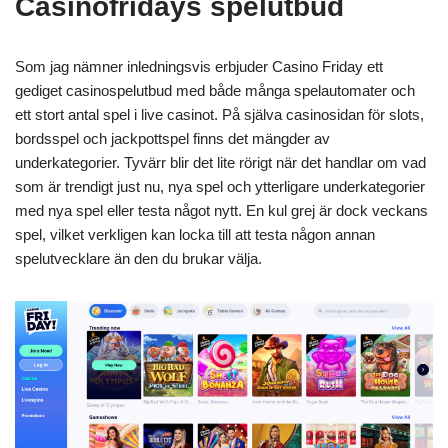
Casinofridays spelutbud
Som jag nämner inledningsvis erbjuder Casino Friday ett
gediget casinospelutbud med både många spelautomater och
ett stort antal spel i live casinot. På själva casinosidan för slots,
bordsspel och jackpottspel finns det mängder av
underkategorier. Tyvärr blir det lite rörigt när det handlar om vad
som är trendigt just nu, nya spel och ytterligare underkategorier
med nya spel eller testa något nytt. En kul grej är dock veckans
spel, vilket verkligen kan locka till att testa någon annan
spelutvecklare än den du brukar välja.