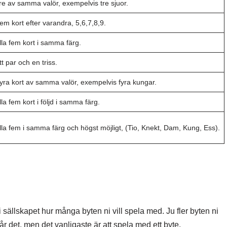
re av samma valör, exempelvis tre sjuor.
em kort efter varandra, 5,6,7,8,9.
lla fem kort i samma färg.
tt par och en triss.
yra kort av samma valör, exempelvis fyra kungar.
lla fem kort i följd i samma färg.
lla fem i samma färg och högst möjligt, (Tio, Knekt, Dam, Kung, Ess).
sällskapet hur många byten ni vill spela med. Ju fler byten ni
r det, men det vanligaste är att spela med ett byte.