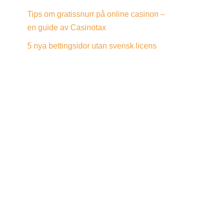
Tips om gratissnurr på online casinon –
en guide av Casinotax
5 nya bettingsidor utan svensk licens