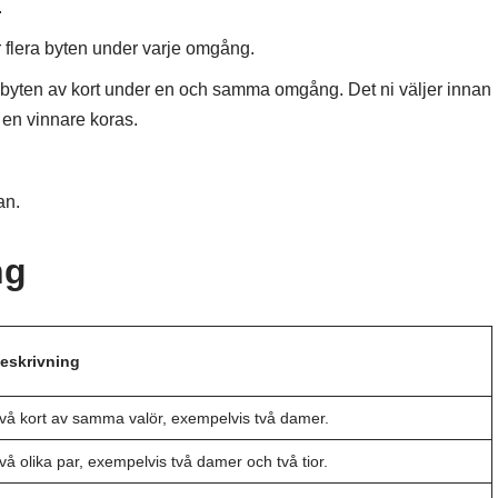
.
 flera byten under varje omgång.
tre byten av kort under en och samma omgång. Det ni väljer innan
s en vinnare koras.
an.
ng
eskrivning
vå kort av samma valör, exempelvis två damer.
vå olika par, exempelvis två damer och två tior.