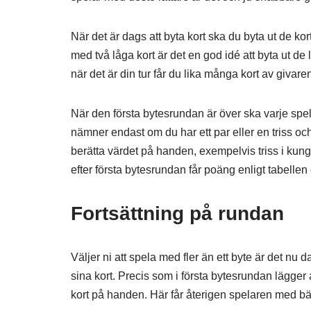
När det är dags att byta kort ska du byta ut de kor
med två låga kort är det en god idé att byta ut de
när det är din tur får du lika många kort av givar
När den första bytesrundan är över ska varje spel
nämner endast om du har ett par eller en triss o
berätta värdet på handen, exempelvis triss i kun
efter första bytesrundan får poäng enligt tabellen
Fortsättning på rundan
Väljer ni att spela med fler än ett byte är det nu d
sina kort. Precis som i första bytesrundan lägger a
kort på handen. Här får återigen spelaren med b