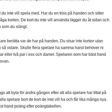
t du inte vill spela med. Har du en triss på handen och sitter
 låga korten. De kort du inte vill använda lägger du åt sidan och
en som du slängt.
are berätta var de har på handen. Du visar inte korten utan
ch så vidare. Skulle flera spelare ha samma hand behöver ni
gar eller två par i ess och damer. Spelaren som har bäst hand
 ovan.
ags att byta för andra gången efter att alla spelare har tittat på
lla spelare bort de kort de inte vill ha och får lika många nya
äst hand poäng efter poängtabellen.