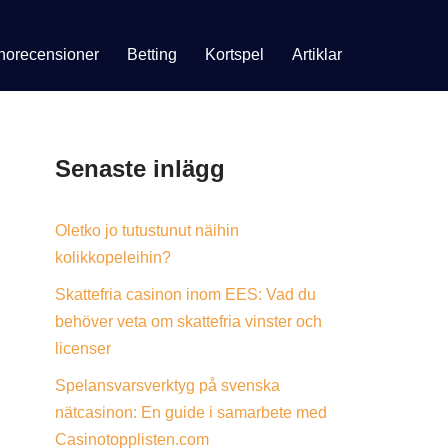
norecensioner
Betting
Kortspel
Artiklar
Senaste inlägg
Oletko jo tutustunut näihin
kolikkopeleihin?
Skattefria casinon inom EES: Vad du
behöver veta om skattefria vinster och
licenser
Spelansvarsverktyg på svenska
nätcasinon: En guide i samarbete med
Casinotopplisten.com