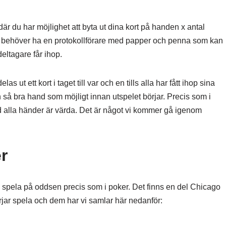
är du har möjlighet att byta ut dina kort på handen x antal
 Ni behöver ha en protokollförare med papper och penna som kan
eltagare får ihop.
s ut ett kort i taget till var och en tills alla har fått ihop sina
 så bra hand som möjligt innan utspelet börjar. Precis som i
ad alla händer är värda. Det är något vi kommer gå igenom
r
h spela på oddsen precis som i poker. Det finns en del Chicago
örjar spela och dem har vi samlar här nedanför: