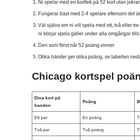
Ni spelar med en kortlek på 52 kort utan jokrar
Fungerar bäst med 2-4 spelare eftersom det är
Väl själva om ni vill spela med ett, två eller 
ni börjar spela gäller under alla omgångar till
Den som först når 52 poäng vinner
Olika händer ger olika poäng, se tabellen ned
Chicago kortspel poä
Dina kort på
Poäng
B
handen
Ett par
En poäng
T
Två par
Två poäng
T