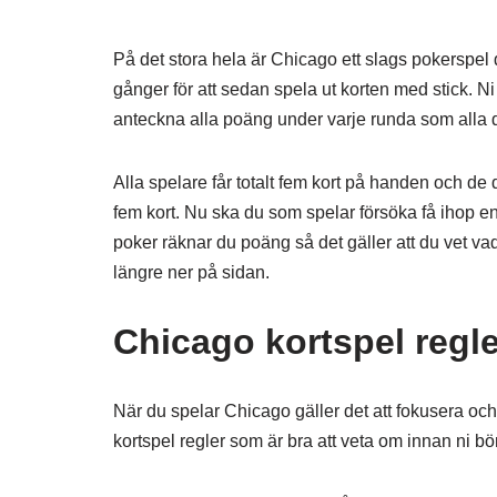
På det stora hela är Chicago ett slags pokerspel d
gånger för att sedan spela ut korten med stick.
anteckna alla poäng under varje runda som alla d
Alla spelare får totalt fem kort på handen och de dela
fem kort. Nu ska du som spelar försöka få ihop en
poker räknar du poäng så det gäller att du vet v
längre ner på sidan.
Chicago kortspel regle
När du spelar Chicago gäller det att fokusera oc
kortspel regler som är bra att veta om innan ni b