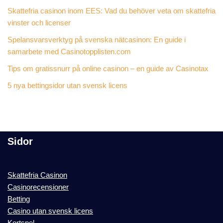
Skattefria casinon inom EES: Vad du behöver veta om skattefria
vinster och licenser
Spelansvarsverktyg på svenska nätcasinon: En guide i
samarbete med Casinotopplisten.com
Tips om gratissnurr på online casinon – en guide av Casinotax
5 nya bettingsidor utan svensk licens
Sidor
Skattefria Casinon
Casinorecensioner
Betting
Casino utan svensk licens
Kortspel