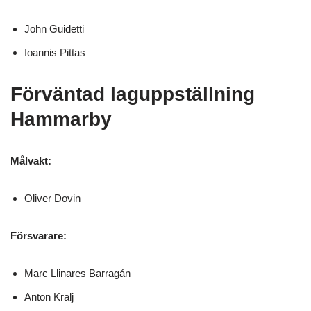
John Guidetti
Ioannis Pittas
Förväntad laguppställnin
g
Hammarby
Målvakt:
Oliver Dovin
Försvarare:
Marc Llinares Barragán
Anton Kralj