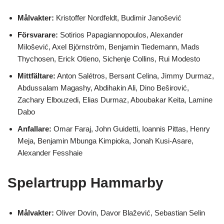
Målvakter:
Kristoffer Nordfeldt, Budimir Janošević
Försvarare:
Sotirios Papagiannopoulos, Alexander
Milošević, Axel Björnström, Benjamin Tiedemann, Mads
Thychosen, Erick Otieno, Sichenje Collins, Rui Modesto
Mittfältare:
Anton Salétros, Bersant Celina, Jimmy Durmaz,
Abdussalam Magashy, Abdihakin Ali, Dino Beširović,
Zachary Elbouzedi, Elias Durmaz, Aboubakar Keita, Lamine
Dabo
Anfallare:
Omar Faraj, John Guidetti, Ioannis Pittas, Henry
Meja, Benjamin Mbunga Kimpioka, Jonah Kusi-Asare,
Alexander Fesshaie
Spelartrupp Hammarby
Målvakter:
Oliver Dovin, Davor Blažević, Sebastian Selin