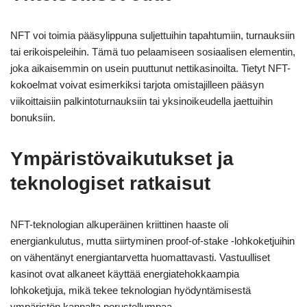
NFT voi toimia pääsylippuna suljettuihin tapahtumiin, turnauksiin
tai erikoispeleihin. Tämä tuo pelaamiseen sosiaalisen elementin,
joka aikaisemmin on usein puuttunut nettikasinoilta. Tietyt NFT-
kokoelmat voivat esimerkiksi tarjota omistajilleen pääsyn
viikoittaisiin palkintoturnauksiin tai yksinoikeudella jaettuihin
bonuksiin.
Ympäristövaikutukset ja
teknologiset ratkaisut
NFT-teknologian alkuperäinen kriittinen haaste oli
energiankulutus, mutta siirtyminen proof-of-stake -lohkoketjuihin
on vähentänyt energiantarvetta huomattavasti. Vastuulliset
kasinot ovat alkaneet käyttää energiatehokkaampia
lohkoketjuja, mikä tekee teknologian hyödyntämisestä
ympäristön kannalta perustellumpaa.