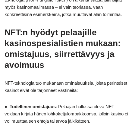
myös kasinomaailmassa – ei vain teoriassa, vaan
konkreettisina esimerkkeinä, jotka muuttavat alan toimintaa.
NFT:n hyödyt pelaajille
kasinospesialistien mukaan:
omistajuus, siirrettävyys ja
avoimuus
NFT-teknologia tuo mukanaan ominaisuuksia, joista perinteiset
kasinot eivät ole tarjonneet vastineita:
●
Todellinen omistajuus
: Pelaajan hallussa oleva NFT
voidaan kirjata hänen lohkoketjulompakkoonsa, jolloin kasino ei
voi muuttaa sen ehtoja tai arvoa jälkikäteen.