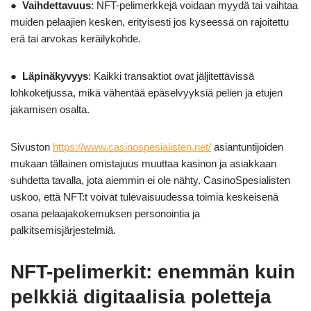
●
Vaihdettavuus
: NFT-pelimerkkejä voidaan myydä tai vaihtaa
muiden pelaajien kesken, erityisesti jos kyseessä on rajoitettu
erä tai arvokas keräilykohde.
●
Läpinäkyvyys
: Kaikki transaktiot ovat jäljitettävissä
lohkoketjussa, mikä vähentää epäselvyyksiä pelien ja etujen
jakamisen osalta.
Sivuston
https://www.casinospesialisten.net/
asiantuntijoiden
mukaan tällainen omistajuus muuttaa kasinon ja asiakkaan
suhdetta tavalla, jota aiemmin ei ole nähty. CasinoSpesialisten
uskoo, että NFT:t voivat tulevaisuudessa toimia keskeisenä
osana pelaajakokemuksen personointia ja
palkitsemisjärjestelmiä.
NFT-pelimerkit: enemmän kuin
pelkkiä digitaalisia poletteja